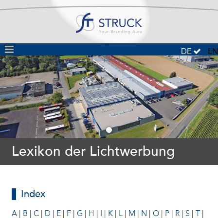
DE
EN
Lexikon der Lichtwerbung
Index
A
|
B
|
C
|
D
|
E
|
F
|
G
|
H
|
I
|
K
|
L
|
M
|
N
|
O
|
P
|
R
|
S
|
T
|