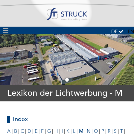
DE
EN
Lexikon der Lichtwerbung - M
Index
A
|
B
|
C
|
D
|
E
|
F
|
G
|
H
|
I
|
K
|
L
|
M
|
N
|
O
|
P
|
R
|
S
|
T
|